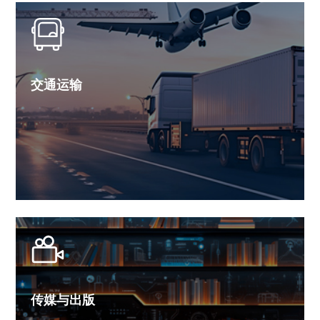
交通运输
传媒与出版