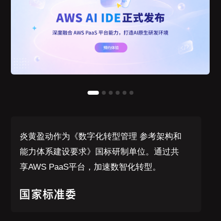
炎黄盈动作为《数字化转型管理 参考架构和
能力体系建设要求》国标研制单位。通过共
享AWS PaaS平台，加速数智化转型。