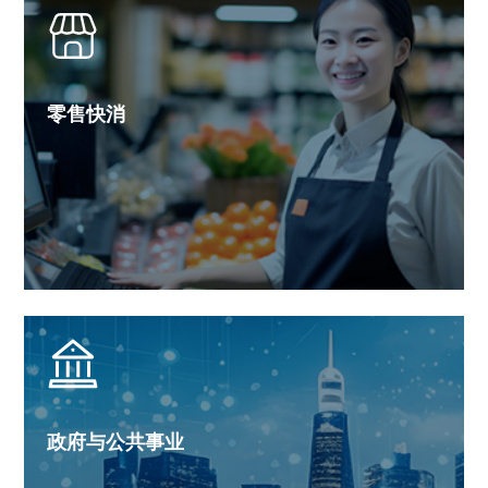
零售快消
政府与公共事业