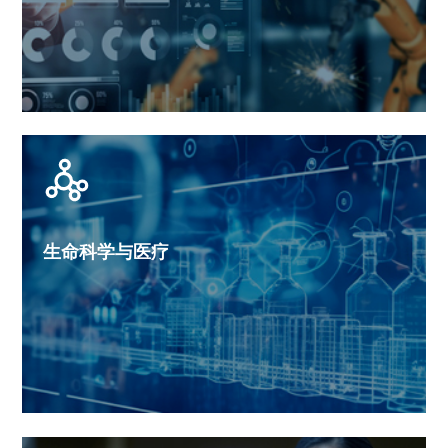
生命科学与医疗