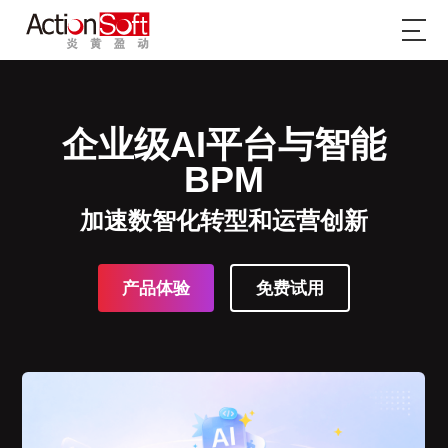
企业级AI平台与智能
BPM
加速数智化转型和运营创新
产品体验
免费试用