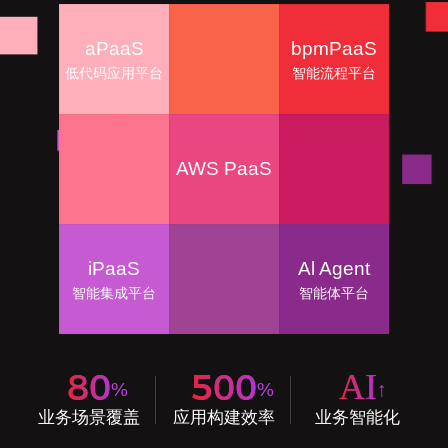
aPaaS
bpmPaaS
低代码应用平台
智能流程平台
AWS PaaS
iPaaS
Al Agent
智能集成平台
智能体平台
80
500
AI
%
%
↑
业务场景覆盖
应用构建效率
业务智能化