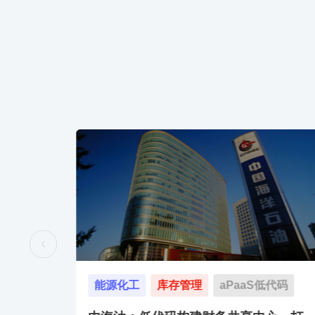
aPaaS低代码
汽车机车
SAP集成
aPaaS