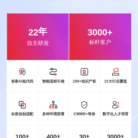
年
22
3000
+
标杆客户
自主研发
首家Al低代码
智能流程引领
100+知识产权
15大行业覆盖
全面信创适配
多种环境部署
CMMI5+等保
数字化人才培育
+
+
+
+
100
400
30
3000