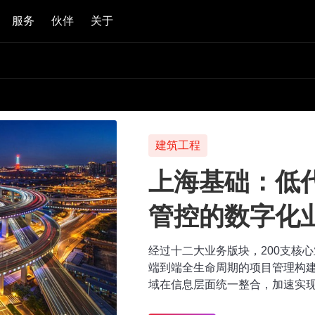
服务
伙伴
关于
建筑工程
上海基础：低
管控的数字化
经过十二大业务版块，200支核
端到端全生命周期的项目管理构
域在信息层面统一整合，加速实