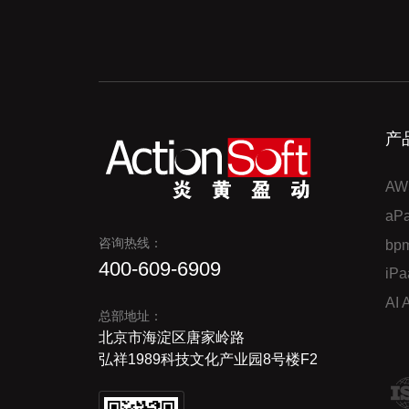
产
AW
a
咨询热线：
bp
400-609-6909
iP
AI
总部地址：
北京市海淀区唐家岭路
弘祥1989科技文化产业园8号楼F2