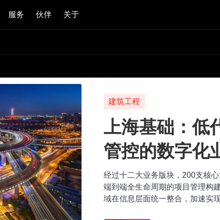
服务
伙伴
关于
建筑工程
上海基础：低
管控的数字化
经过十二大业务版块，200支核
端到端全生命周期的项目管理构
域在信息层面统一整合，加速实