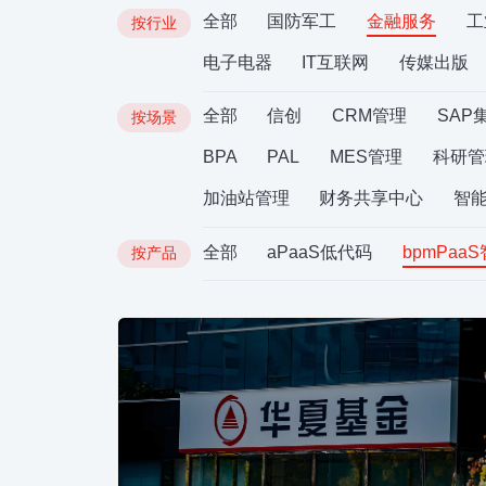
全部
国防军工
金融服务
工
按行业
电子电器
IT互联网
传媒出版
全部
信创
CRM管理
SAP
按场景
BPA
PAL
MES管理
科研管
加油站管理
财务共享中心
智
全部
aPaaS低代码
bpmPaa
按产品