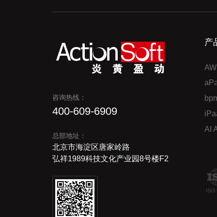
产
AW
a
咨询热线：
bp
400-609-6909
iP
AI
总部地址：
北京市海淀区唐家岭路
弘祥1989科技文化产业园8号楼F2