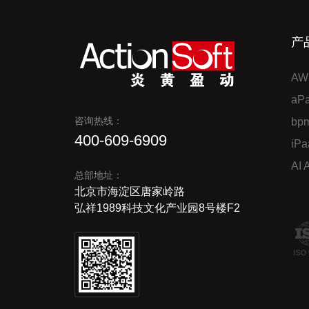
产
AW
a
咨询热线：
bp
400-609-6909
iP
AI
总部地址：
北京市海淀区唐家岭路
弘祥1989科技文化产业园8号楼F2