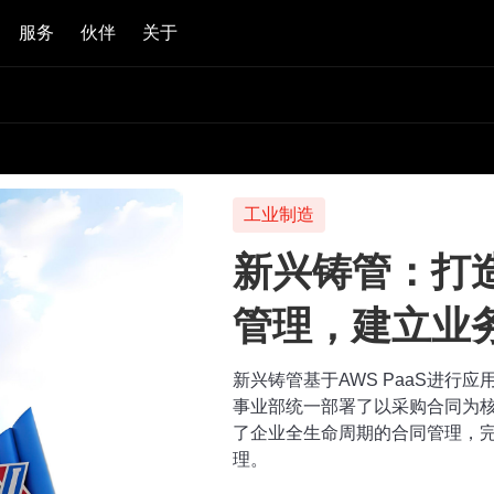
服务
伙伴
关于
建筑工程
上海基础
管控的数
经过十二大业务版块，2
端到端全生命周期的项
域在信息层面统一整合