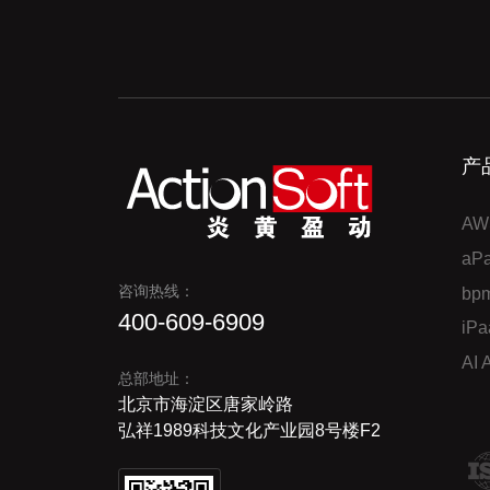
产
AW
a
咨询热线：
bp
400-609-6909
iP
AI
总部地址：
北京市海淀区唐家岭路
弘祥1989科技文化产业园8号楼F2