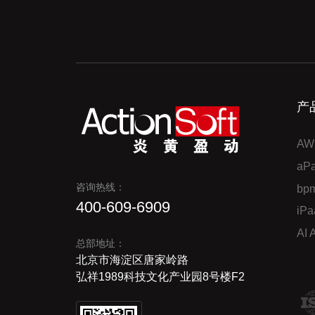
产
AW
a
咨询热线：
bp
400-609-6909
iP
AI
总部地址：
北京市海淀区唐家岭路
弘祥1989科技文化产业园8号楼F2