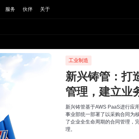
服务
伙伴
关于
建筑工程
上海基础
管控的数
经过十二大业务版块
端到端全生命周期的
域在信息层面统一整