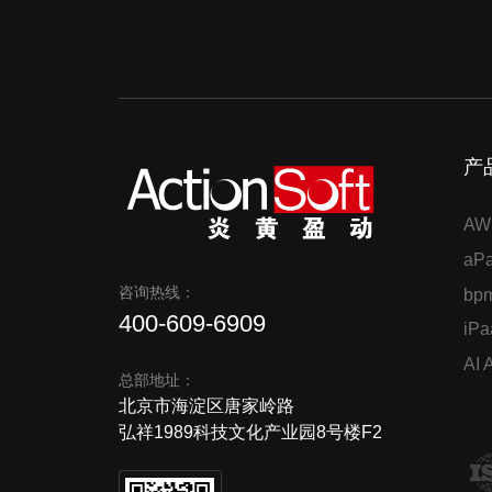
产
AW
a
咨询热线：
bp
400-609-6909
iP
AI
总部地址：
北京市海淀区唐家岭路
弘祥1989科技文化产业园8号楼F2