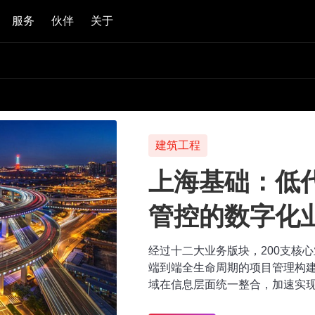
服务
伙伴
关于
建筑工程
上海基础：低
管控的数字化
经过十二大业务版块，200支核
端到端全生命周期的项目管理构
域在信息层面统一整合，加速实