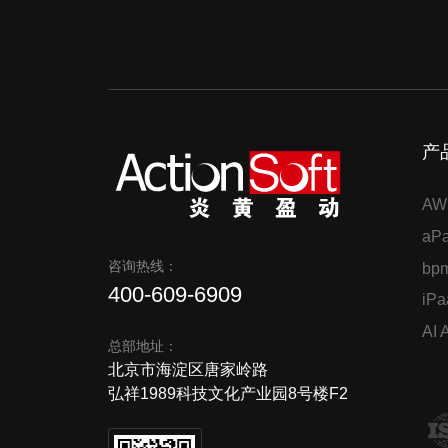
产
AW
a
咨询热线：
bp
400-609-6909
iP
AI
总部地址：
北京市海淀区唐家岭路
弘祥1989科技文化产业园8号楼F2