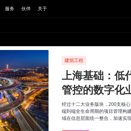
服务
伙伴
关于
建筑工程
上海基础：低
管控的数字化
经过十二大业务版块，200支核
端到端全生命周期的项目管理构
域在信息层面统一整合，加速实