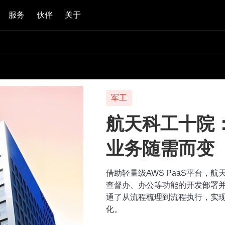
服务
伙伴
关于
军工
航天科工十院
业务随需而变
借助轻量级AWS PaaS平台，
查督办、办公等功能的开发部署并
通了从流程梳理到流程执行，实
化。