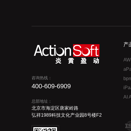
产
AW
a
咨询热线：
bp
400-609-6909
iP
AI
总部地址：
北京市海淀区唐家岭路
弘祥1989科技文化产业园8号楼F2