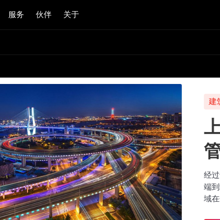
服务
伙伴
关于
建筑工程
上海基础：低
管控的数字化
经过十二大业务版块，200支核
端到端全生命周期的项目管理构
域在信息层面统一整合，加速实