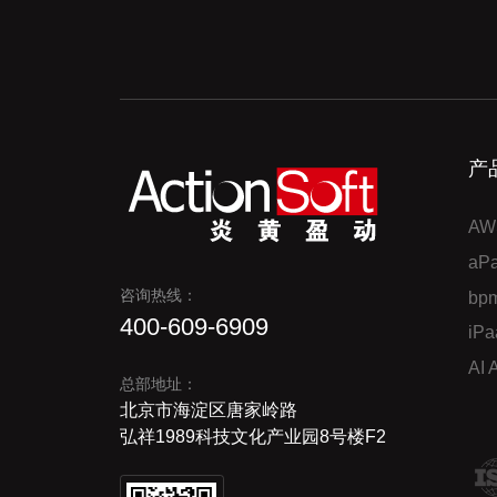
产
AW
a
咨询热线：
bp
400-609-6909
iP
AI
总部地址：
北京市海淀区唐家岭路
弘祥1989科技文化产业园8号楼F2