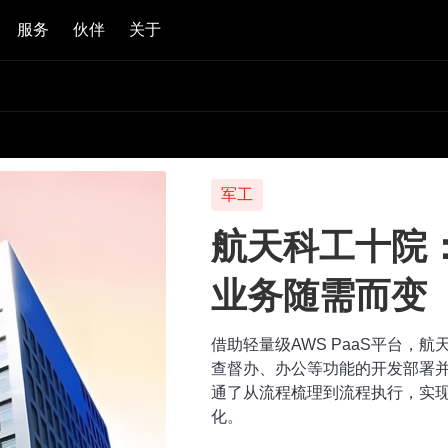
服务
伙伴
关于
军工
航天科工十院
业务随需而变
借助轻量级AWS PaaS平台，
查督办、办公等功能的开发部署并
通了从流程梳理到流程执行，实
化。