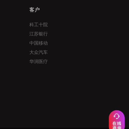
客户
科工十院
江苏银行
中国移动
大众汽车
华润医疗