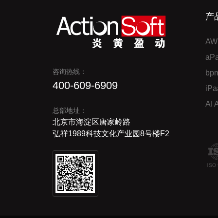
产
AW
a
咨询热线：
bp
400-609-6909
iP
AI
总部地址：
北京市海淀区唐家岭路
弘祥1989科技文化产业园8号楼F2