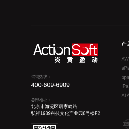
产
AW
a
咨询热线：
bp
400-609-6909
iP
AI
总部地址：
北京市海淀区唐家岭路
弘祥1989科技文化产业园8号楼F2