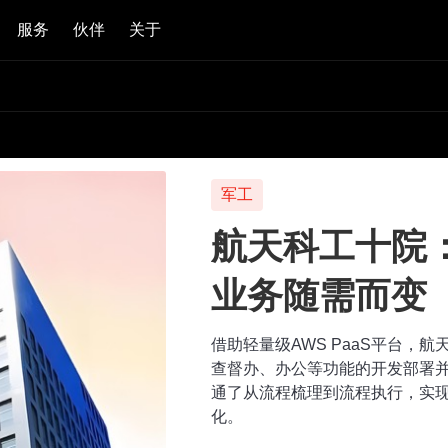
服务
伙伴
关于
军工
航天科工十院
业务随需而变
借助轻量级AWS PaaS平台，
查督办、办公等功能的开发部署并
通了从流程梳理到流程执行，实
化。