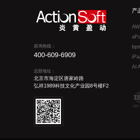
产
AW
a
咨询热线：
bp
400-609-6909
iP
AI
总部地址：
北京市海淀区唐家岭路
弘祥1989科技文化产业园8号楼F2