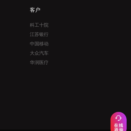
客户
科工十院
江苏银行
中国移动
大众汽车
华润医疗