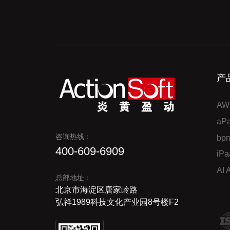
产
AW
a
咨询热线：
bp
400-609-6909
iP
AI
总部地址：
北京市海淀区唐家岭路
弘祥1989科技文化产业园8号楼F2