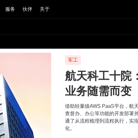
服务
伙伴
关于
军工
航天科工十院
业务随需而变
借助轻量级AWS PaaS平台，
查督办、办公等功能的开发部署并
通了从流程梳理到流程执行，实
化。