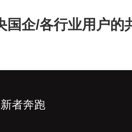
/央国企/各行业用户
创新者奔跑