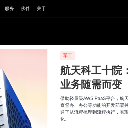
服务
伙伴
关于
军工
航天科工十院
业务随需而变
借助轻量级AWS PaaS平台，
查督办、办公等功能的开发部署并
通了从流程梳理到流程执行，实
化。