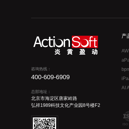
产
AW
a
咨询热线：
bp
400-609-6909
iP
AI
总部地址：
北京市海淀区唐家岭路
弘祥1989科技文化产业园8号楼F2