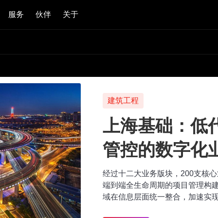
服务
伙伴
关于
建筑工程
上海基础：低
管控的数字化
经过十二大业务版块，200支核
端到端全生命周期的项目管理构
域在信息层面统一整合，加速实