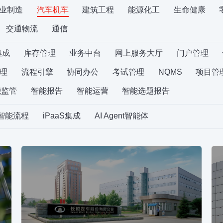
业制造
汽车机车
建筑工程
能源化工
生命健康
交通物流
通信
集成
库存管理
业务中台
网上服务大厅
门户管理
理
流程引擎
协同办公
考试管理
NQMS
项目管
能监管
智能报告
智能运营
智能选题报告
S智能流程
iPaaS集成
AI Agent智能体