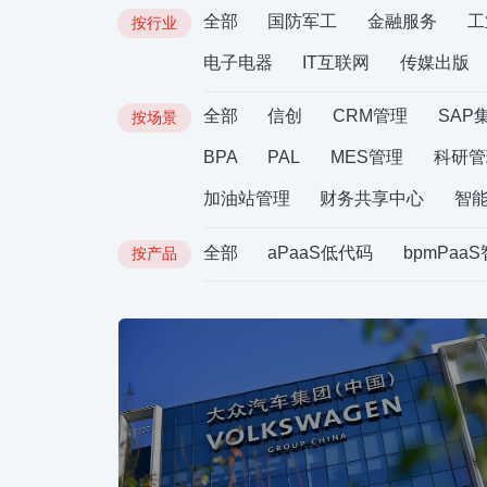
全部
国防军工
金融服务
工
按行业
电子电器
IT互联网
传媒出版
全部
信创
CRM管理
SAP
按场景
BPA
PAL
MES管理
科研管
加油站管理
财务共享中心
智
全部
aPaaS低代码
bpmPaa
按产品