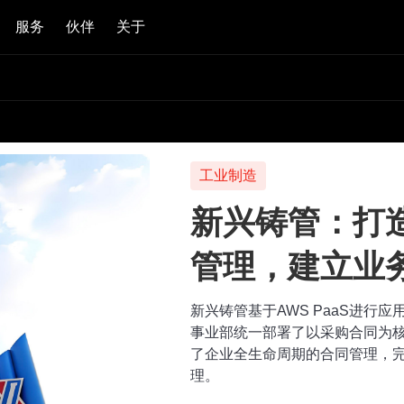
服务
伙伴
关于
建筑工程
上海基础：低
管控的数字化
经过十二大业务版块，200支核
端到端全生命周期的项目管理构
域在信息层面统一整合，加速实