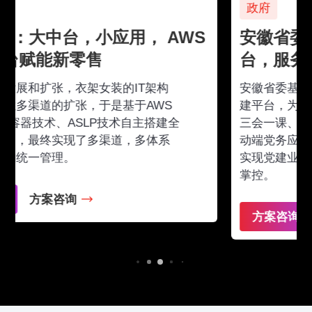
政府
安徽省委：构建互联网+智慧党建平
台，服务350万党员
安徽省委基于AWS PaaS 平台构建智能化党
建平台，为全省350万党员提供一站式服务：
三会一课、党费缴纳、专题活动等丰富的移
动端党务应用，同时接入各地个性化应用，
实现党建业务智能开展，党务工作动态全局
掌控。
方案咨询