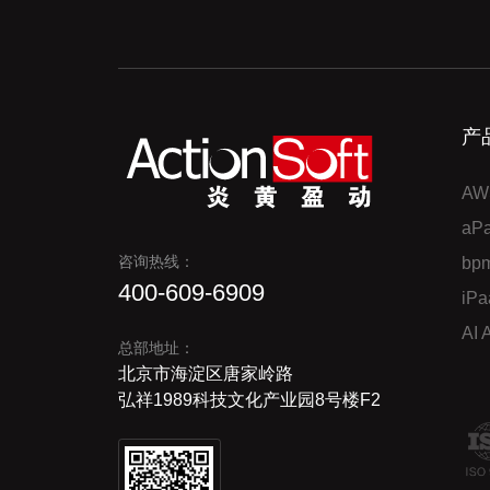
产
AW
a
咨询热线：
bp
400-609-6909
iP
AI
总部地址：
北京市海淀区唐家岭路
弘祥1989科技文化产业园8号楼F2