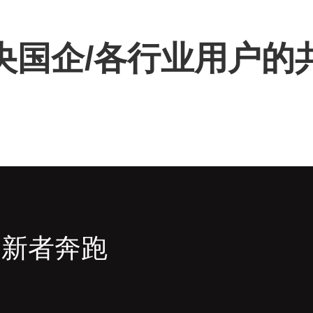
/央国企/各行业用户
创新者奔跑