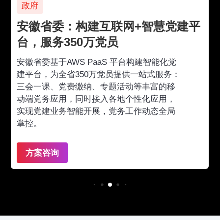
政府
生命
徽省委：构建互联网+智慧党建平
华润
，服务350万党员
周期
徽省委基于AWS PaaS 平台构建智能化党
借助A
平台，为全省350万党员提供一站式服务：
端到
会一课、党费缴纳、专题活动等丰富的移
15
端党务应用，同时接入各地个性化应用，
本性
现党建业务智能开展，党务工作动态全局
疗机
控。
案
方案咨询