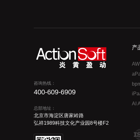
产
AW
a
咨询热线：
bp
400-609-6909
iP
AI
总部地址：
北京市海淀区唐家岭路
弘祥1989科技文化产业园8号楼F2