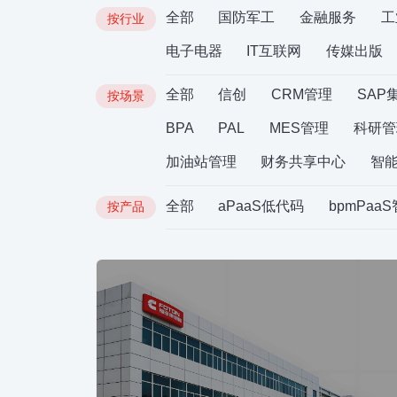
全部
国防军工
金融服务
工
按行业
电子电器
IT互联网
传媒出版
全部
信创
CRM管理
SAP
按场景
BPA
PAL
MES管理
科研管
加油站管理
财务共享中心
智
全部
aPaaS低代码
bpmPaa
按产品