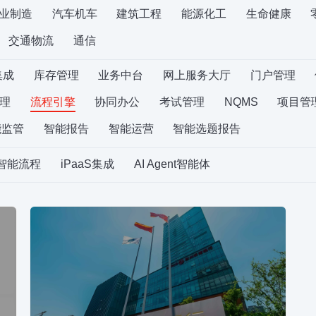
业制造
汽车机车
建筑工程
能源化工
生命健康
交通物流
通信
集成
库存管理
业务中台
网上服务大厅
门户管理
理
流程引擎
协同办公
考试管理
NQMS
项目管
能监管
智能报告
智能运营
智能选题报告
S智能流程
iPaaS集成
AI Agent智能体