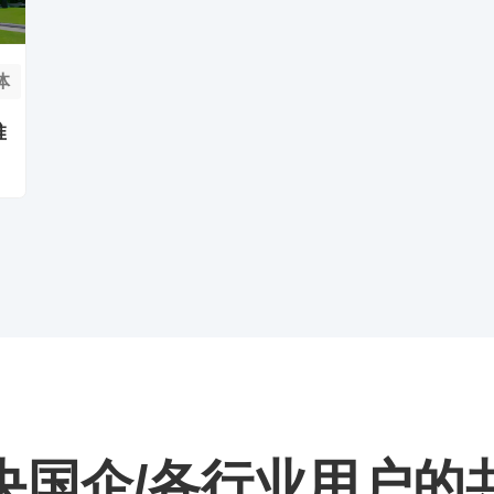
体
推
/央国企/各行业用户