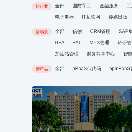
全部
国防军工
金融服务
工
按行业
电子电器
IT互联网
传媒出版
全部
信创
CRM管理
SAP
按场景
BPA
PAL
MES管理
科研管
加油站管理
财务共享中心
智
全部
aPaaS低代码
bpmPaa
按产品