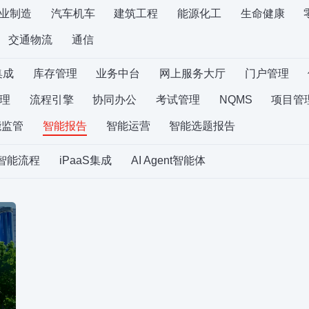
业制造
汽车机车
建筑工程
能源化工
生命健康
交通物流
通信
集成
库存管理
业务中台
网上服务大厅
门户管理
理
流程引擎
协同办公
考试管理
NQMS
项目管
能监管
智能报告
智能运营
智能选题报告
S智能流程
iPaaS集成
AI Agent智能体