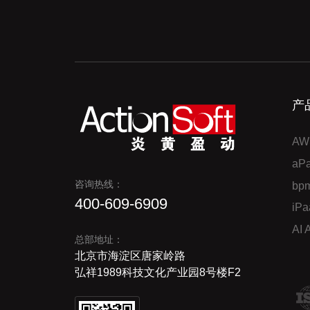
产
AW
a
咨询热线：
bp
400-609-6909
iP
AI
总部地址：
北京市海淀区唐家岭路
弘祥1989科技文化产业园8号楼F2