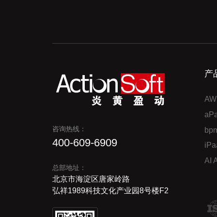
产
AW
a
咨询热线：
bp
400-609-6909
iP
AI
总部地址：
北京市海淀区唐家岭路
弘祥1989科技文化产业园8号楼F2