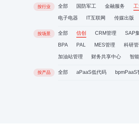
全部
国防军工
金融服务
工
按行业
电子电器
IT互联网
传媒出版
全部
信创
CRM管理
SAP
按场景
BPA
PAL
MES管理
科研管
加油站管理
财务共享中心
智
全部
aPaaS低代码
bpmPaa
按产品