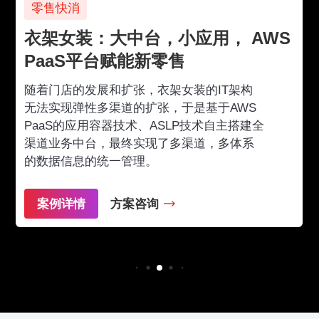
政府
装：大中台，小应用， AWS
安徽省委
S平台赋能新零售
台，服务3
的发展和扩张，衣架女装的IT架构
安徽省委基于A
弹性多渠道的扩张，于是基于AWS
建平台，为全
应用容器技术、ASLP技术自主搭建全
三会一课、党
中台，最终实现了多渠道，多体系
动端党务应用
息的统一管理。
实现党建业务
掌控。
情
方案咨询
方案咨询